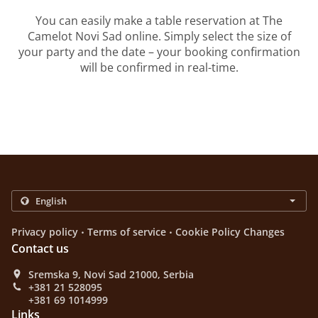
You can easily make a table reservation at The
Camelot Novi Sad online. Simply select the size of
your party and the date – your booking confirmation
will be confirmed in real-time.
.
.
Privacy policy
Terms of service
Cookie Policy Changes
Contact us
Sremska 9, Novi Sad 21000, Serbia
+381 21 528095
+381 69 1014999
Links