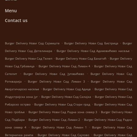
Menu
Contact us
.
.
Burger Delivery Нови Сад Сајмиште
Burger Delivery Нови Сад Бистрица
Burger
.
.
Delivery Нови Сад Детелинара
Burger Delivery Нови Сад Адамовићево насеље
.
.
Burger Delivery Нови Сад Телеп
Burger Delivery Нови Сад Банатић
Burger Delivery
.
.
Нови Сад Грбавица
Burger Delivery Нови Сад Лиман 4
Burger Delivery Нови Сад
.
.
Сателит
Burger Delivery Нови Сад Југовићево
Burger Delivery Нови Сад
.
.
Роткварија
Burger Delivery Нови Сад Лиман 3
Burger Delivery Нови Сад
.
.
Авијатичарско насеље
Burger Delivery Нови Сад Адице
Burger Delivery Нови Сад
.
.
Индустријска зона југ
Burger Delivery Нови Сад Салајка
Burger Delivery Нови Сад
.
.
Рибарско острво
Burger Delivery Нови Сад Стари град
Burger Delivery Нови Сад
.
.
Ново гробље
Burger Delivery Нови Сад Радна зона север 3
Burger Delivery Нови
.
.
Сад Подбара
Burger Delivery Нови Сад Лиман 2
Burger Delivery Нови Сад Радна
.
.
зона север 4
Burger Delivery Нови Сад Лиман 1
Burger Delivery Нови Сад
.
.
Ветерничка рампа
Burger Delivery Нови Сад Сајлово
Burger Delivery Нови Сад