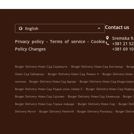
Contact us
Sremska 9,
.
.
Privacy policy
Terms of service
Cookie
+381 21 5
Policy Changes
+381 69 1
.
.
Burger Delivery Нови Сад Сајмиште
Burger Delivery Нови Сад Бистрица
Burg
.
.
Нови Сад Грбавица
Burger Delivery Нови Сад Лиман 4
Burger Delivery Нови
.
.
насеље
Burger Delivery Нови Сад Адице
Burger Delivery Нови Сад Индустријс
.
Burger Delivery Нови Сад Радна зона север 3
Burger Delivery Нови Сад Подба
.
.
Burger Delivery Нови Сад Сајлово
Burger Delivery Нови Сад Камењар
Burger
.
.
Burger Delivery Нови Сад Горње ливаде
Burger Delivery Нови Сад
Burger Del
.
.
.
Delivery Футог
Burger Delivery Veternik
Burger Delivery Раковац
Burger Deliv