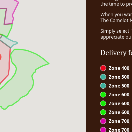
the time to pr
When you want 
The Camelot No
Simply select 
appreciate our
Delivery f
Zone 400
,
Zone 500
,
Zone 500
,
Zone 600
,
Zone 600
,
Zone 600
,
Zone 700
,
Zone 700
,