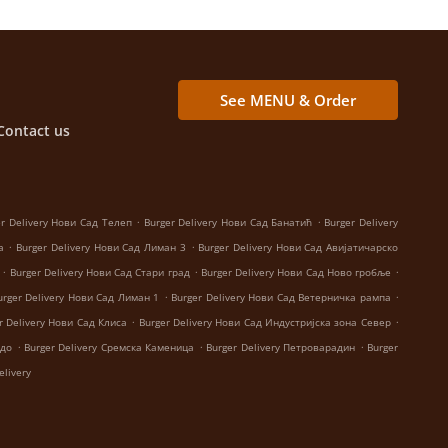
See MENU & Order
Contact us
.
.
er Delivery Нови Сад Телеп
Burger Delivery Нови Сад Банатић
Burger Delivery
.
.
а
Burger Delivery Нови Сад Лиман 3
Burger Delivery Нови Сад Авијатичарско
.
.
.
Burger Delivery Нови Сад Стари град
Burger Delivery Нови Сад Ново гробље
.
.
urger Delivery Нови Сад Лиман 1
Burger Delivery Нови Сад Ветерничка рампа
.
.
r Delivery Нови Сад Клиса
Burger Delivery Нови Сад Индустријска зона Север
.
.
.
рдо
Burger Delivery Сремска Каменица
Burger Delivery Петроварадин
Burger
elivery