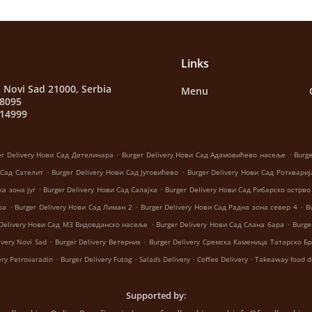
Links
 Novi Sad 21000, Serbia
Menu
28095
014999
.
.
er Delivery Нови Сад Детелинара
Burger Delivery Нови Сад Адамовићево насеље
Burg
.
.
 Сад Сателит
Burger Delivery Нови Сад Југовићево
Burger Delivery Нови Сад Ротквариј
.
.
ка зона југ
Burger Delivery Нови Сад Салајка
Burger Delivery Нови Сад Рибарско острво
.
.
.
ра
Burger Delivery Нови Сад Лиман 2
Burger Delivery Нови Сад Радна зона север 4
B
.
.
 Delivery Нови Сад МЗ Видовданско насеље
Burger Delivery Нови Сад Слана бара
Burge
.
.
ivery Novi Sad
Burger Delivery Ветерник
Burger Delivery Сремска Каменица Татарско Б
.
.
.
.
ery Petrovaradin
Burger Delivery Futog
Salads Delivery
Coffee Delivery
Takeaway food d
Supported by: