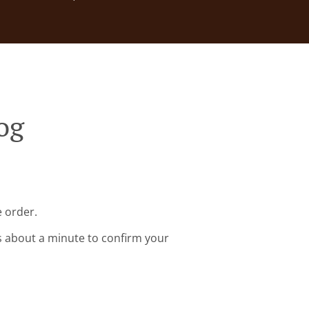
og
e order.
s about a minute to confirm your