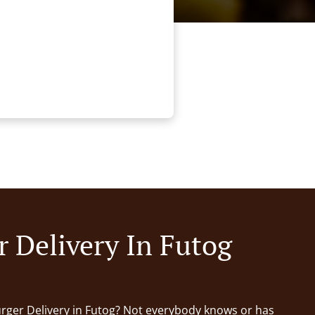
r Delivery In Futog
urger Delivery in Futog? Not everybody knows or has