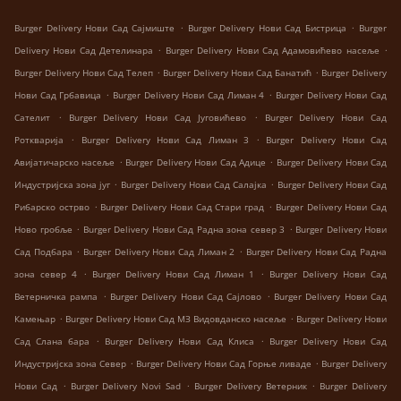
.
.
Burger Delivery Нови Сад Сајмиште
Burger Delivery Нови Сад Бистрица
Burger
.
.
Delivery Нови Сад Детелинара
Burger Delivery Нови Сад Адамовићево насеље
.
.
Burger Delivery Нови Сад Телеп
Burger Delivery Нови Сад Банатић
Burger Delivery
.
.
Нови Сад Грбавица
Burger Delivery Нови Сад Лиман 4
Burger Delivery Нови Сад
.
.
Сателит
Burger Delivery Нови Сад Југовићево
Burger Delivery Нови Сад
.
.
Роткварија
Burger Delivery Нови Сад Лиман 3
Burger Delivery Нови Сад
.
.
Авијатичарско насеље
Burger Delivery Нови Сад Адице
Burger Delivery Нови Сад
.
.
Индустријска зона југ
Burger Delivery Нови Сад Салајка
Burger Delivery Нови Сад
.
.
Рибарско острво
Burger Delivery Нови Сад Стари град
Burger Delivery Нови Сад
.
.
Ново гробље
Burger Delivery Нови Сад Радна зона север 3
Burger Delivery Нови
.
.
Сад Подбара
Burger Delivery Нови Сад Лиман 2
Burger Delivery Нови Сад Радна
.
.
зона север 4
Burger Delivery Нови Сад Лиман 1
Burger Delivery Нови Сад
.
.
Ветерничка рампа
Burger Delivery Нови Сад Сајлово
Burger Delivery Нови Сад
.
.
Камењар
Burger Delivery Нови Сад МЗ Видовданско насеље
Burger Delivery Нови
.
.
Сад Слана бара
Burger Delivery Нови Сад Клиса
Burger Delivery Нови Сад
.
.
Индустријска зона Север
Burger Delivery Нови Сад Горње ливаде
Burger Delivery
.
.
.
Нови Сад
Burger Delivery Novi Sad
Burger Delivery Ветерник
Burger Delivery