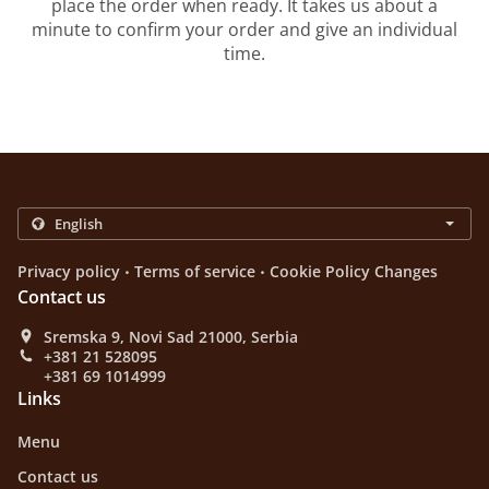
place the order when ready. It takes us about a
minute to confirm your order and give an individual
time.
.
.
Privacy policy
Terms of service
Cookie Policy Changes
Contact us
Sremska 9, Novi Sad 21000, Serbia
+381 21 528095
+381 69 1014999
Links
Menu
Contact us