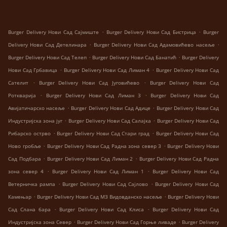
.
.
Burger Delivery Нови Сад Сајмиште
Burger Delivery Нови Сад Бистрица
Burger
.
.
Delivery Нови Сад Детелинара
Burger Delivery Нови Сад Адамовићево насеље
.
.
Burger Delivery Нови Сад Телеп
Burger Delivery Нови Сад Банатић
Burger Delivery
.
.
Нови Сад Грбавица
Burger Delivery Нови Сад Лиман 4
Burger Delivery Нови Сад
.
.
Сателит
Burger Delivery Нови Сад Југовићево
Burger Delivery Нови Сад
.
.
Роткварија
Burger Delivery Нови Сад Лиман 3
Burger Delivery Нови Сад
.
.
Авијатичарско насеље
Burger Delivery Нови Сад Адице
Burger Delivery Нови Сад
.
.
Индустријска зона југ
Burger Delivery Нови Сад Салајка
Burger Delivery Нови Сад
.
.
Рибарско острво
Burger Delivery Нови Сад Стари град
Burger Delivery Нови Сад
.
.
Ново гробље
Burger Delivery Нови Сад Радна зона север 3
Burger Delivery Нови
.
.
Сад Подбара
Burger Delivery Нови Сад Лиман 2
Burger Delivery Нови Сад Радна
.
.
зона север 4
Burger Delivery Нови Сад Лиман 1
Burger Delivery Нови Сад
.
.
Ветерничка рампа
Burger Delivery Нови Сад Сајлово
Burger Delivery Нови Сад
.
.
Камењар
Burger Delivery Нови Сад МЗ Видовданско насеље
Burger Delivery Нови
.
.
Сад Слана бара
Burger Delivery Нови Сад Клиса
Burger Delivery Нови Сад
.
.
Индустријска зона Север
Burger Delivery Нови Сад Горње ливаде
Burger Delivery