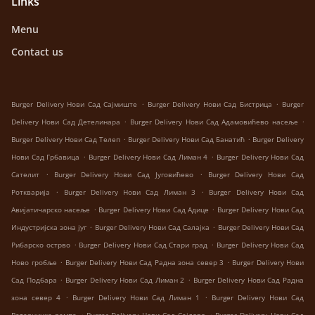
Links
Menu
Contact us
.
.
Burger Delivery Нови Сад Сајмиште
Burger Delivery Нови Сад Бистрица
Burger
.
.
Delivery Нови Сад Детелинара
Burger Delivery Нови Сад Адамовићево насеље
.
.
Burger Delivery Нови Сад Телеп
Burger Delivery Нови Сад Банатић
Burger Delivery
.
.
Нови Сад Грбавица
Burger Delivery Нови Сад Лиман 4
Burger Delivery Нови Сад
.
.
Сателит
Burger Delivery Нови Сад Југовићево
Burger Delivery Нови Сад
.
.
Роткварија
Burger Delivery Нови Сад Лиман 3
Burger Delivery Нови Сад
.
.
Авијатичарско насеље
Burger Delivery Нови Сад Адице
Burger Delivery Нови Сад
.
.
Индустријска зона југ
Burger Delivery Нови Сад Салајка
Burger Delivery Нови Сад
.
.
Рибарско острво
Burger Delivery Нови Сад Стари град
Burger Delivery Нови Сад
.
.
Ново гробље
Burger Delivery Нови Сад Радна зона север 3
Burger Delivery Нови
.
.
Сад Подбара
Burger Delivery Нови Сад Лиман 2
Burger Delivery Нови Сад Радна
.
.
зона север 4
Burger Delivery Нови Сад Лиман 1
Burger Delivery Нови Сад
.
.