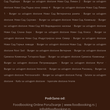
.
.
Сад Подбара
Burger sa uslugom dostave Нови Сад Лиман 2
Burger sa uslugom
.
dostave Нови Сад Радна зона север 4
Burger sa uslugom dostave Нови Сад Лиман
.
.
1
Burger sa uslugom dostave Нови Сад Ветерничка рампа
Burger sa uslugom
.
.
dostave Нови Сад Сајлово
Burger sa uslugom dostave Нови Сад Камењар
Burger
.
sa uslugom dostave Нови Сад МЗ Видовданско насеље
Burger sa uslugom dostave
.
.
Нови Сад Слана бара
Burger sa uslugom dostave Нови Сад Клиса
Burger sa
.
uslugom dostave Нови Сад Индустријска зона Север
Burger sa uslugom dostave
.
.
Нови Сад Горње ливаде
Burger sa uslugom dostave Нови Сад
Burger sa uslugom
.
.
dostave Novi Sad
Burger sa uslugom dostave Ветерник
Burger sa uslugom dostave
.
.
Сремска Каменица Татарско Брдо
Burger sa uslugom dostave Сремска Каменица
.
.
Burger sa uslugom dostave Петроварадин
Burger sa uslugom dostave Футог
.
.
Burger sa uslugom dostave Veternik
Burger sa uslugom dostave Раковац
Burger sa
.
.
uslugom dostave Petrovaradin
Burger sa uslugom dostave Futog
Salate sa uslugom
.
.
dostave
Kafa sa uslugom dostave
Isporuke dostava hrane
Podržano od:
Foodbooking Online Poručivanje | www.foodbooking.rs |
info@foodbooking.rs