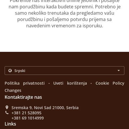
Pokrenite naš interaktivni online jelovnik i pošaljite
nam porudžbinu kada budete spremni. Potrebno je
samo nekoliko trenutaka da pregledamo vašu
porudžbinu i pošaljemo potvrdu prijema sa
navedenim vremenom za isporuku.
.
.
Politika privatnosti
Uveti korištenja
Cookie Policy
Changes
Kontaktirajte nas
Sremska 9, Novi Sad 21000, Serbia
+381 21 528095
+381 69 1014999
Links