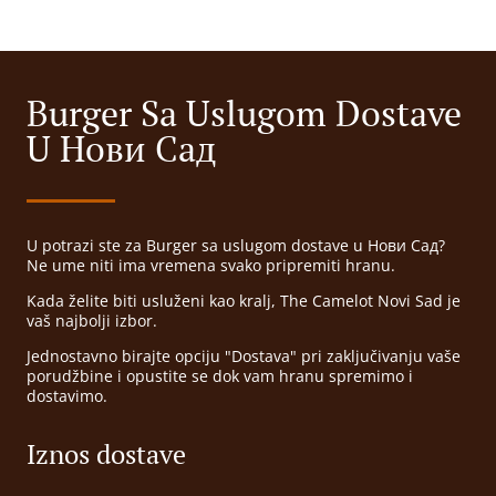
Burger Sa Uslugom Dostave
U Нови Сад
U potrazi ste za Burger sa uslugom dostave u Нови Сад?
Ne ume niti ima vremena svako pripremiti hranu.
Kada želite biti usluženi kao kralj, The Camelot Novi Sad je
vaš najbolji izbor.
Jednostavno birajte opciju "Dostava" pri zaključivanju vaše
porudžbine i opustite se dok vam hranu spremimo i
dostavimo.
Iznos dostave