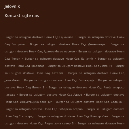
Jelovnik
Kontaktirajte nas
.
Burger sa uslugom dostave Нови Сад Сајмиште
Burger sa uslugom dostave Нови
.
.
Сад Бистрица
Burger sa uslugom dostave Нови Сад Детелинара
Burger sa
.
uslugom dostave Нови Сад Адамовићево насеље
Burger sa uslugom dostave Нови
.
.
Сад Телеп
Burger sa uslugom dostave Нови Сад Банатић
Burger sa uslugom
.
.
dostave Нови Сад Грбавица
Burger sa uslugom dostave Нови Сад Лиман 4
Burger
.
sa uslugom dostave Нови Сад Сателит
Burger sa uslugom dostave Нови Сад
.
.
Југовићево
Burger sa uslugom dostave Нови Сад Роткварија
Burger sa uslugom
.
dostave Нови Сад Лиман 3
Burger sa uslugom dostave Нови Сад Авијатичарско
.
.
насеље
Burger sa uslugom dostave Нови Сад Адице
Burger sa uslugom dostave
.
.
Нови Сад Индустријска зона југ
Burger sa uslugom dostave Нови Сад Салајка
.
Burger sa uslugom dostave Нови Сад Рибарско острво
Burger sa uslugom dostave
.
.
Нови Сад Стари град
Burger sa uslugom dostave Нови Сад Ново гробље
Burger sa
.
uslugom dostave Нови Сад Радна зона север 3
Burger sa uslugom dostave Нови