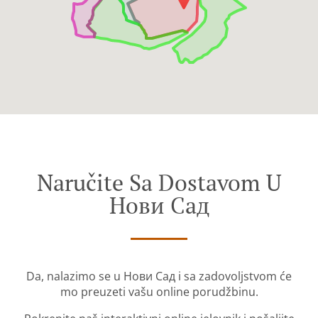
Naručite Sa Dostavom U
Нови Сад
Da, nalazimo se u Нови Сад i sa zadovoljstvom će
mo preuzeti vašu online porudžbinu.